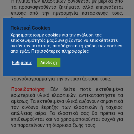
Η ηλικία των ελαστικών συνδέεται με μερικά από
τα προαναφερθέντα ζητήματα, αλλά επηρεάζεται
επίσης από την ημερομηνία κατασκευής τους.
Συνήθως,
οι περισσότεροι κατασκευαστές
ελαστικών προτείνουν αντικατάσταση
Πολιτική Cookies
ελαστικών σε 5 ή 6 χρόνια με μέγιστη χρονική
Χρησιμοποιούμε cookies για την ανάλυση της
περίοδο αντικατάστασης 10 ετών ανεξάρτητα
επισκεψιμότητάς μας.Συνεχίζοντας να επισκέπτεστε
από την κατάσταση των ελαστικών ή το βάθος
αυτόν τον ιστότοπο, αποδέχεστε τη χρήση των cookies
του πέλματος
. Τα ελαστικά σας
έχουν σφραγίδα
από εμάς. Περισσότερες πληροφορίες
ημερομηνίας στο πλευρικό τοίχωμα που δείχνει
την εβδομάδα και το έτος κατασκευής του
Ρυθμίσεις
Αποδοχή
ελαστικού.
Χρησιμοποιήστε αυτήν την πληροφορία
για να αξιολογήσετε την ηλικία και το
χρονοδιάγραμμα για την αντικατάσταση τους.
Προειδοποίηση:
Εάν δείτε ποτέ εκτεθειμένα
εσωτερικά υλικά ελαστικών, αντικαταστήστε τα
αμέσως. Τα εκτεθειμένα υλικά αυξάνουν σημαντικά
τον κίνδυνο έκρηξης των ελαστικών ή ταχείας
απώλειας αέρα. Τα ελαστικά σας θα πρέπει να
επιθεωρούνται και να χρησιμοποιούνται συχνά για
να παρατείνουν τη διάρκεια ζωής τους.