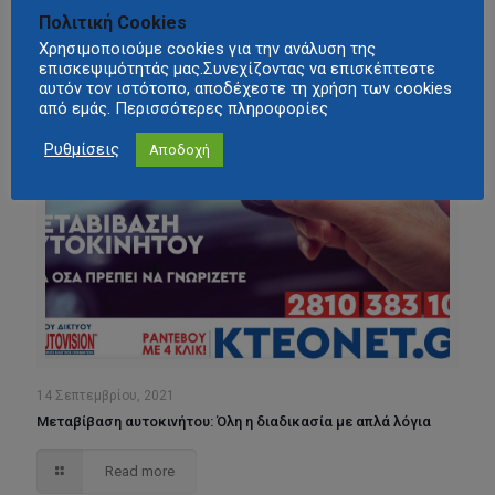
σκοτεινά σηµεία του νόµου.
Πολιτική Cookies
Χρησιμοποιούμε cookies για την ανάλυση της
Read more
επισκεψιμότητάς μας.Συνεχίζοντας να επισκέπτεστε
αυτόν τον ιστότοπο, αποδέχεστε τη χρήση των cookies
από εμάς. Περισσότερες πληροφορίες
Ρυθμίσεις
Αποδοχή
14 Σεπτεμβρίου, 2021
Μεταβίβαση αυτοκινήτου: Όλη η διαδικασία με απλά λόγια
Read more