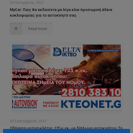
29 Οκτωβρίου, 2021
MyCar: Πώς θα εκδώσετε με λίγα κλικ προσωρινή άδεια
κυκλοφορίας για το αυτοκίνητό σας
Read more
30 Σεπτεμβρίου, 2021
Οδήγηση μοτοσικλέτας 125 κ.εκ. µε δίπλωµα αυτοκινήτου: Τα