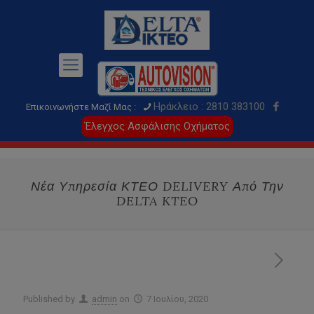
Ηράκλειο : 2810 383100
Επικοινωνήστε Μαζί Μας :
Έλεγχος Ασφάλισης Οχήματος
Νέα Υπηρεσία ΚΤΕΟ DELIVERY Από Την
DELTA KTEO
Published by
admin
on
7 Ιουλίου, 2020