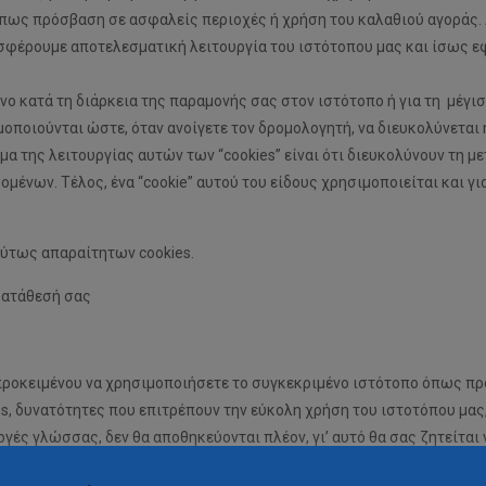
όπως πρόσβαση σε ασφαλείς περιοχές ή χρήση του καλαθιού αγοράς. 
ροσφέρουμε αποτελεσματική λειτουργία του ιστότοπου μας και ίσως ε
νο κατά τη διάρκεια της παραμονής σας στον ιστότοπο ή για τη μέγισ
μοποιούνται ώστε, όταν ανοίγετε τον δρομολογητή, να διευκολύνεται
 της λειτουργίας αυτών των “cookies” είναι ότι διευκολύνουν τη μετ
μένων. Tέλος, ένα “cookie” αυτού του είδους χρησιμοποιείται και 
λύτως απαραίτητων cookies.
γκατάθεσή σας
προκειμένου να χρησιμοποιήσετε το συγκεκριμένο ιστότοπο όπως πρ
es, δυνατότητες που επιτρέπουν την εύκολη χρήση του ιστοτόπου μας
λογές γλώσσας, δεν θα αποθηκεύονται πλέον, γι’ αυτό θα σας ζητείτα