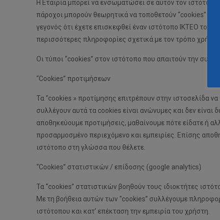
Η Εταιρία μπορεί να ενσωματώσει σε αυτόν τον ιστότοπο 
πάροχοι μπορούν θεωρητικά να τοποθετούν “cookies” στη
γεγονός ότι έχετε επισκεφθεί έναν ιστότοπο ΙΚΤΕΟ του Δ
περισσότερες πληροφορίες σχετικά με τον τρόπο χρήσης 
Οι τύποι “cookies” στον ιστότοπο που απαιτούν την συγκ
“Cookies” προτιμήσεων
Τα “cookies » προτίμησης επιτρέπουν στην ιστοσελίδα ν
συλλέγουν αυτά τα cookies είναι ανώνυμες και δεν είναι
αποθηκεύουμε προτιμήσεις, μαθαίνουμε πότε είδατε ή αλ
προσαρμοσμένο περιεχόμενο και εμπειρίες. Επίσης αποθη
ιστότοπο στη γλώσσα που θέλετε.
“Cookies” στατιστικών / επίδοσης (google analytics)
Τα “cookies” στατιστικών βοηθούν τους ιδιοκτήτες ιστ
Με τη βοήθεια αυτών των “cookies” συλλέγουμε πληροφορ
ιστότοπου και κατ’ επέκταση την εμπειρία του χρήστη.