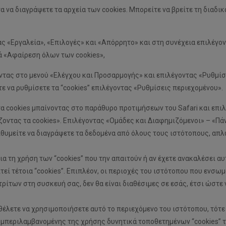
ητα να διαγράψετε τα αρχεία των cookies. Μπορείτε να βρείτε τη διαδι
ντας «Εργαλεία», «Επιλογές» και «Απόρρητο» και στη συνέχεια επιλ
τά «Αφαίρεση όλων των cookies»,
οντας στο μενού «Ελέγχου και Προσαρμογής» και επιλέγοντας «Ρυθμίσ
 να ρυθμίσετε τα “cookies” επιλέγοντας «Ρυθμίσεις περιεχομένου».
α τα cookies μπαίνοντας στο παράθυρο προτιμήσεων του Safari και επ
ζοντας τα cookies». Επιλέγοντας «Ομάδες και Διαφημιζόμενοι» – «Πά
πιθυμείτε να διαγράψετε τα δεδομένα από όλους τους ιστότοπους, απ
α τη χρήση των “cookies” που την απαιτούν ή αν έχετε ανακαλέσει αυ
εί τέτοια “cookies”. Επιπλέον, οι περιοχές του ιστότοπου που ενσωμ
ίτων στη συσκευή σας, δεν θα είναι διαθέσιμες σε εσάς, έτσι ώστε ν
θέλετε να χρησιμοποιήσετε αυτό το περιεχόμενο του ιστότοπου, τότε 
υμπεριλαμβανομένης της χρήσης δυνητικά τοποθετημένων “cookies” τρί