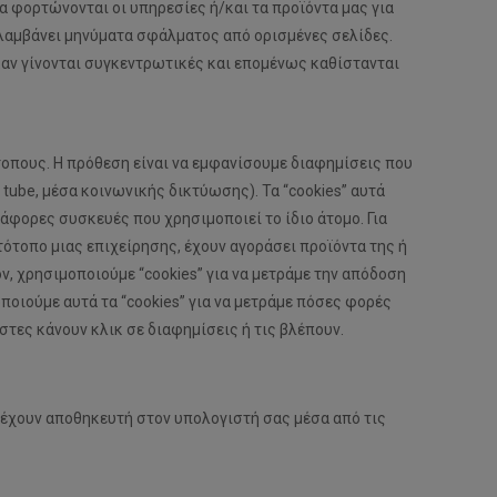
α φορτώνονται οι υπηρεσίες ή/και τα προϊόντα μας για
 λαμβάνει μηνύματα σφάλματος από ορισμένες σελίδες.
αν γίνονται συγκεντρωτικές και επομένως καθίστανται
οπους. Η πρόθεση είναι να εμφανίσουμε διαφημίσεις που
 tube, μέσα κοινωνικής δικτύωσης). Τα “cookies” αυτά
άφορες συσκευές που χρησιμοποιεί το ίδιο άτομο. Για
τότοπο μιας επιχείρησης, έχουν αγοράσει προϊόντα της ή
ν, χρησιμοποιούμε “cookies” για να μετράμε την απόδοση
οιούμε αυτά τα “cookies” για να μετράμε πόσες φορές
τες κάνουν κλικ σε διαφημίσεις ή τις βλέπουν.
ι έχουν αποθηκευτή στον υπολογιστή σας μέσα από τις