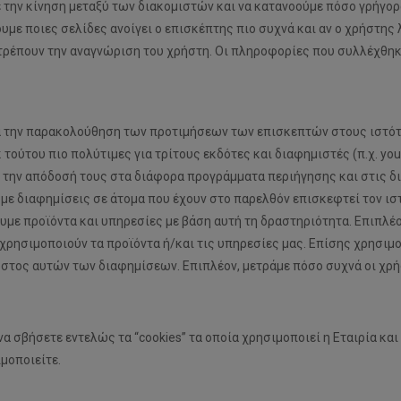
ε την κίνηση μεταξύ των διακομιστών και να κατανοούμε πόσο γρήγορ
υμε ποιες σελίδες ανοίγει ο επισκέπτης πιο συχνά και αν ο χρήστης
ιτρέπουν την αναγνώριση του χρήστη. Οι πληροφορίες που συλλέχθηκ
α την παρακολούθηση των προτιμήσεων των επισκεπτών στους ιστότ
κ τούτου πιο πολύτιμες για τρίτους εκδότες και διαφημιστές (π.χ. you
 την απόδοσή τους στα διάφορα προγράμματα περιήγησης και στις δι
με διαφημίσεις σε άτομα που έχουν στο παρελθόν επισκεφτεί τον ισ
υμε προϊόντα και υπηρεσίες με βάση αυτή τη δραστηριότητα. Επιπλέο
ησιμοποιούν τα προϊόντα ή/και τις υπηρεσίες μας. Επίσης χρησιμοπ
όστος αυτών των διαφημίσεων. Επιπλέον, μετράμε πόσο συχνά οι χρήσ
να σβήσετε εντελώς τα “cookies” τα οποία χρησιμοποιεί η Εταιρία κα
μοποιείτε.