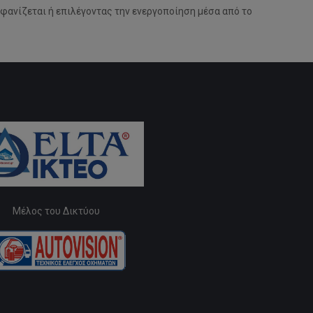
μφανίζεται ή επιλέγοντας την ενεργοποίηση μέσα από το
Μέλος του Δικτύου