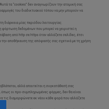
Αυτά τα “cookies” δεν αναγνωρίζουν την ατομική σας
φαρμογές του διαδικτυακού τόπου να μην μπορούν να
τη διάρκεια μίας περιόδου λειτουργίας.
 η φόρτωση δεδομένων που μπορεί να χειριστεί η
άβαση από http σε https όταν αλλάζετε σελίδες, έτσι
για την αποθήκευση της απόφασής σας σχετικά με τη χρήση
οβλέπεται, αλλά απαιτείται η συγκατάθεσή σας
, όπως οι προ-συμπληρωμένες φόρμες, δεν θα είναι
ι να τις διαμορφώνετε εκ νέου κάθε φορά που αλλάζετε