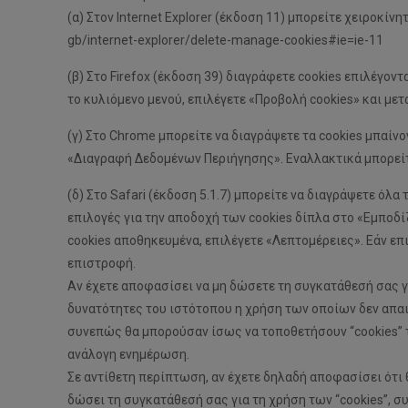
(α) Στον Internet Explorer (έκδοση 11) μπορείτε χειροκίν
gb/internet-explorer/delete-manage-cookies#ie=ie-11
(β) Στο Firefox (έκδοση 39) διαγράφετε cookies επιλέγο
το κυλιόμενο μενού, επιλέγετε «Προβολή cookies» και με
(γ) Στο Chrome μπορείτε να διαγράψετε τα cookies μπαίν
«Διαγραφή Δεδομένων Περιήγησης». Εναλλακτικά μπορείτε
(δ) Στο Safari (έκδοση 5.1.7) μπορείτε να διαγράψετε όλ
επιλογές για την αποδοχή των cookies δίπλα στο «Εμποδί
cookies αποθηκευμένα, επιλέγετε «Λεπτομέρειες». Εάν ε
επιστροφή.
Αν έχετε αποφασίσει να μη δώσετε τη συγκατάθεσή σας γι
δυνατότητες του ιστότοπου η χρήση των οποίων δεν απαιτ
συνεπώς θα μπορούσαν ίσως να τοποθετήσουν “cookies” τρ
ανάλογη ενημέρωση.
Σε αντίθετη περίπτωση, αν έχετε δηλαδή αποφασίσει ότι 
δώσει τη συγκατάθεσή σας για τη χρήση των “cookies”, σ