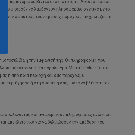
ση περιεχομένου βίντεο στον ιστότοπο. Αυτοί οι τρίτοι
 τρόπο μπορούν να λαμβάνουν πληροφορίες σχετικά με το
ανήκουν σε αυτούς τους τρίτους παρόχους, αν χρειάζεστε
η ιστοσελίδα ή την εμφάνισή της. Οι πληροφορίες που
λους ιστότοπους. Για παράδειγμα: Με τα “cookies” αυτά
μας ή από ποια περιοχή και σας παρέχουμε
μα περιήγησης ή στη συσκευή σας, ώστε να βλέπετε τον
ίδες συλλέγοντας και αναφέροντας πληροφορίες ανώνυμα.
ται αποκλειστικά για να βελτιώσουν την απόδοση του