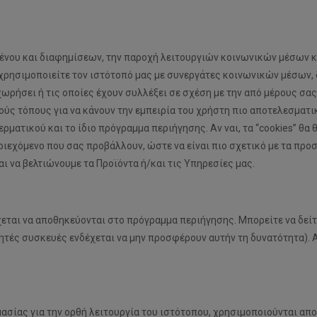
μένου και διαφημίσεων, την παροχή λειτουργιών κοινωνικών μέσων κ
ρησιμοποιείτε τον ιστότοπό μας με συνεργάτες κοινωνικών μέσων, δ
ρήσει ή τις οποίες έχουν συλλέξει σε σχέση με την από μέρους σας 
ύς τόπους για να κάνουν την εμπειρία του χρήστη πιο αποτελεσματικ
ρματικού και το ίδιο πρόγραμμα περιήγησης. Αν ναι, τα “cookies” θα
ριεχόμενο που σας προβάλλουν, ώστε να είναι πιο σχετικό με τα προ
ι να βελτιώνουμε τα Προϊόντα ή/και τις Υπηρεσίες μας.
εται να αποθηκεύονται στο πρόγραμμα περιήγησης. Μπορείτε να δείτε
τές συσκευές ενδέχεται να μην προσφέρουν αυτήν τη δυνατότητα). 
ασίας για την ορθή λειτουργία του ιστότοπου, χρησιμοποιούνται απο