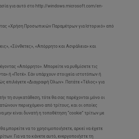
κασία για αυτό στο http://windows.microsoft.com/en-
έγοντας «Χρήση Προσωπικών Παραμέτρων για Ιστορικό» από
εις», «Σύνθετες», «Απόρρητο και Ασφάλεια» και
ιλέγοντας «Απόρρητο». Μπορείτε να ρυθμίσετε τις
ντα» ή «Ποτέ». Εάν υπάρχουν στοιχεία ιστοτόπων ή
λώς επιλέγετε «Διαγραφή Όλων». Πατάτε «Τέλος» για
τήν τη συγκατάθεση, τότε θα σας παρέχονται μόνο οι
ατώνουν περιεχόμενο από τρίτους, και οι οποίες
α μην είναι δυνατή η τοποθέτηση “cookie” τρίτων με
θα μπορείτε να το χρησιμοποιήσετε, αρκεί να έχετε
των. Για να το κάνετε αυτό, ενεργοποιήστε τη