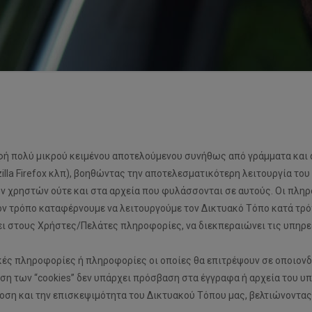
ορφή πολύ μικρού κειμένου αποτελούμενου συνήθως από γράμματα και 
la Firefox κλπ), βοηθώντας την αποτελεσματικότερη λειτουργία του
 χρηστών ούτε και στα αρχεία που φυλάσσονται σε αυτούς. Οι πληρ
ον τρόπο καταφέρνουμε να λειτουργούμε τον Δικτυακό Τόπο κατά τρό
χει στους Χρήστες/Πελάτες πληροφορίες, να διεκπεραιώνει τις υπηρ
κές πληροφορίες ή πληροφορίες οι οποίες θα επιτρέψουν σε οποιονδ
ρήση των “cookies” δεν υπάρχει πρόσβαση στα έγγραφα ή αρχεία του υ
δοση και την επισκεψιμότητα του Δικτυακού Τόπου μας, βελτιώνοντας