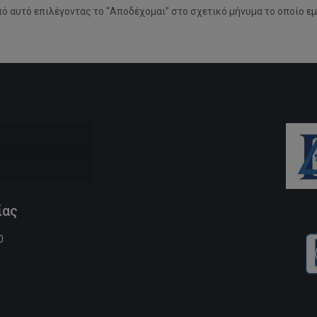
ό αυτό επιλέγοντας το “Αποδέχομαι” στο σχετικό μήνυμα το οποίο ε
ίας
0