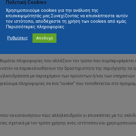
περιεχόμενο που ανήκει σε τρίτους. Παράδειγμα αποτελεί η ενσωμάτω
Πολιτική Cookies
 συσκευή σας όταν επισκέπτεστε τον ιστότοπό μας και με αυτόν τον
Χρησιμοποιούμε cookies για την ανάλυση της
επισκεψιμότητάς μας.Συνεχίζοντας να επισκέπτεστε αυτόν
ικτύου της Autovision Sakar A.E. Επισκεφθείτε τους ιστότοπους που 
τον ιστότοπο, αποδέχεστε τη χρήση των cookies από εμάς.
των “cookies” τους.
Περισσότερες πληροφορίες
ατάθεσή σας
Ρυθμίσεις
Αποδοχή
α θυμάται πληροφορίες που αλλάζουν τον τρόπο που συμπεριφέρεται 
 δυνατόν να παρακολουθήσουν την δραστηριότητα της περιήγησής σε άλ
ληλεπιδράσατε με περιεχόμενο των προϊόντων ή/και των υπηρεσιών 
κεύουμε πληροφορίες σε ένα “cookie” που τοποθετείται στο πρόγραμ
ότοπου να κατανοήσουν πώς αλληλεπιδρούν οι επισκέπτες με τις σελ
ίες σχετικά με τον τρόπο χρήσης ενός ιστότοπου και χρησιμοποιούν