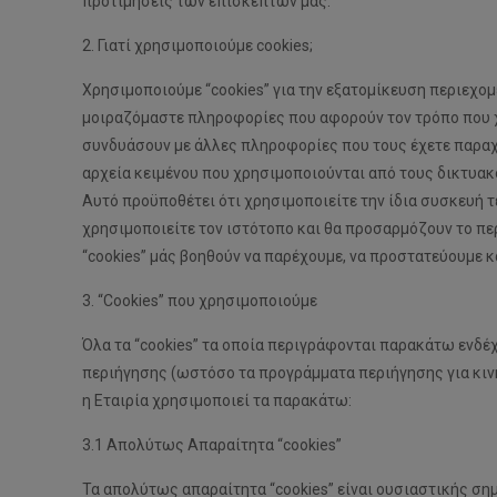
προτιμήσεις των επισκεπτών μας.
2. Γιατί χρησιμοποιούμε cookies;
Χρησιμοποιούμε “cookies” για την εξατομίκευση περιεχο
μοιραζόμαστε πληροφορίες που αφορούν τον τρόπο που χ
συνδυάσουν με άλλες πληροφορίες που τους έχετε παραχω
αρχεία κειμένου που χρησιμοποιούνται από τους δικτυακο
Αυτό προϋποθέτει ότι χρησιμοποιείτε την ίδια συσκευή τε
χρησιμοποιείτε τον ιστότοπο και θα προσαρμόζουν το πε
“cookies” μάς βοηθούν να παρέχουμε, να προστατεύουμε κα
3. “Cookies” που χρησιμοποιούμε
Όλα τα “cookies” τα οποία περιγράφονται παρακάτω ενδέχ
περιήγησης (ωστόσο τα προγράμματα περιήγησης για κινη
η Εταιρία χρησιμοποιεί τα παρακάτω:
3.1 Απολύτως Απαραίτητα “cookies”
Τα απολύτως απαραίτητα “cookies” είναι ουσιαστικής σημ