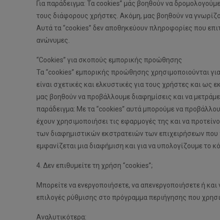
Για παράδειγμα: Τα cookies” μάς βοηθούν να δρομολογούμ
τους διάφορους χρήστες. Ακόμη, μας βοηθούν να γνωρίζο
Αυτά τα “cookies” δεν αποθηκεύουν πληροφορίες που επ
ανώνυμες.
“Cookies” για σκοπούς εμπορικής προώθησης
Τα “cookies” εμπορικής προώθησης χρησιμοποιούνται γι
είναι σχετικές και ελκυστικές για τους χρήστες και ως ε
μας βοηθούν να προβάλλουμε διαφημίσεις και να μετράμε
παράδειγμα: Με τα “cookies” αυτά μπορούμε να προβάλλου
έχουν χρησιμοποιήσει τις εφαρμογές της και να προτείνο
των διαφημιστικών εκστρατειών των επιχειρήσεων που χρ
εμφανίζεται μια διαφήμιση και για να υπολογίζουμε το κ
4. Δεν επιθυμείτε τη χρήση “cookies”;
Μπορείτε να ενεργοποιήσετε, να απενεργοποιήσετε ή και 
επιλογές ρύθμισης στο πρόγραμμα περιήγησης που χρησι
Αναλυτικότερα: